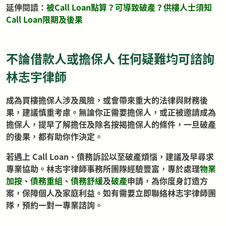
延伸閱讀：
被Call Loan點算？可導致破產？供樓人士須知
Call Loan限期及後果
不論借款人或擔保人 任何疑難均可諮詢
林志宇律師
成為買樓擔保人涉及風險，或會帶來重大的法律與財務後
果，建議慎重考慮。無論你正需要擔保人，或正被邀請成為
擔保人，提早了解擔任及除名按揭擔保人的條件，一旦破產
的後果，都有助你作決定。
若遇上 Call Loan、債務訴訟以至破產煩惱，建議及早尋求
專業協助。林志宇律師事務所團隊經驗豐富，專於處理
物業
加按
、
債務重組
、
債務舒緩
及
破產
申請，為你度身訂造方
案，保障個人及家庭利益。如有需要立即聯絡林志宇律師團
隊，預約一對一專業諮詢。