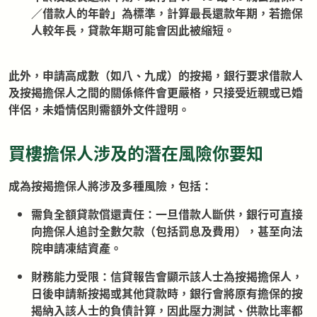
／借款人的年齡」為標準，計算最長還款年期，若擔保
人較年長，貸款年期可能會因此被縮短。
此外，申請高成數（如八、九成）的按揭，銀行要求借款人
及按揭擔保人之間的關係條件會更嚴格，只接受近親或已婚
伴侶，未婚情侶則需額外文件證明
。
買樓擔保人涉及的潛在風險你要知
成為按揭擔保人將涉及多種風險，包括：
需負全額貸款償還責任：一旦借款人斷供，銀行可直接
向擔保人追討全數欠款（包括罰息及費用），甚至向法
院申請凍結資產。
財務能力受限：信貸報告會顯示該人士為按揭擔保人，
日後申請新按揭或其他貸款時，銀行會將原有擔保的按
揭納入該人士的負債計算，因此壓力測試、供款比率都