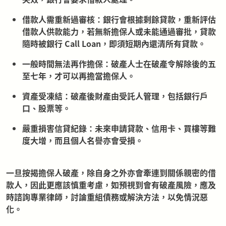
借款人需重新過審核：銀行會根據剩餘貸款，重新評估
借款人供款能力，若無新擔保人或未能通過審批，貸款
隨時被銀行 Call Loan，即須短期內還清所有貸款。
一般時間無法再作擔保：破產人士在破產令解除後的五
至七年，才可以再擔當擔保人。
資產受凍結：破產後財產由受託人管理，包括銀行戶
口、股票等。
嚴重損害信貸紀錄：未來申請貸款、信用卡、買樓等難
度大增，而且個人名譽亦會受損。
一旦按揭擔保人破產，除自身之外亦會牽連到關係親密的借
款人，因此更應該慎重考慮，如預視到會有破產風險，應及
時諮詢專業律師，討論重組債務或解決方法，以免情況惡
化。