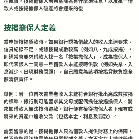
在風險，按揭擔保人若希望除名有什麼須注意，以及萬一借
款人或按揭擔保人破產將會迎來的後
按揭擔保人定義
當申請按揭貸款時，如果銀行認為借款人的收入未達要求、
信貸紀錄不足，或總按揭成數較高（例如八、九成按揭），
則通常會要求借款人找一名「按揭擔保人」。成為擔保人，
即代表該人士同意一旦借款人未能按時供款（例如失業、入
息減少、出現財務問題），自己願意為該項按揭貸款負擔全
額清償責任。
舉例：若一位首次置業者收入未能符合銀行批出高成數按揭
的標準，銀行則可能要求其父母或配偶擔任按揭擔保人。將
來如借款人無法按時還款，銀行便有權從擔保人名下現有或
將來的資產中追收欠款（包括本金、利息及罰款）。
需要留意的是，按揭擔保人只為借款人提供財務上的保障，
並不會取得該物業的任何業權或名義，亦不會在土地註冊處