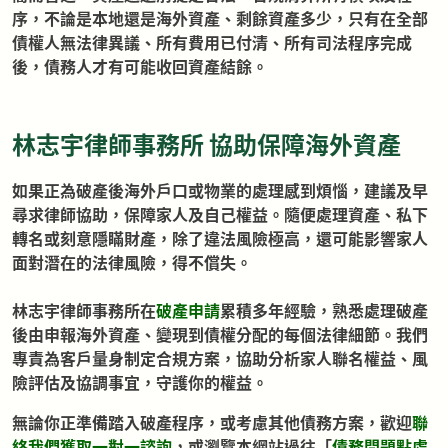
序，不論是本地還是海外資產、剩餘資產多少，只有在全部
債權人無法律異議、所有費用已付清、所有司法程序完成
後，債務人才有可能收回資產結餘。
林志宇律師事務所 協助保障海外資產
如果正為破產後海外戶口或物業的處理感到煩惱，建議及早
尋求律師協助，保障家人及自己權益。隨便處理資產、私下
轉名或刻意隱瞞財產，除了違法風險極高，還可能影響家人
面對潛在的法律風險，得不償失。
林志宇律師事務所在
破產申請
累積多年經驗，熟悉處理破產
後由申報海外資產、變現到債權分配的每個法律細節。我們
專責為客戶量身制定合規方案，協助分析家人聯名權益、風
險評估及協調事宜，守護你的權益。
無論你正準備踏入破產程序，或考慮其他債務方案，歡迎
聯
絡我們獲取一對一諮詢
，或瀏覽本網站過往「
債務問題點處