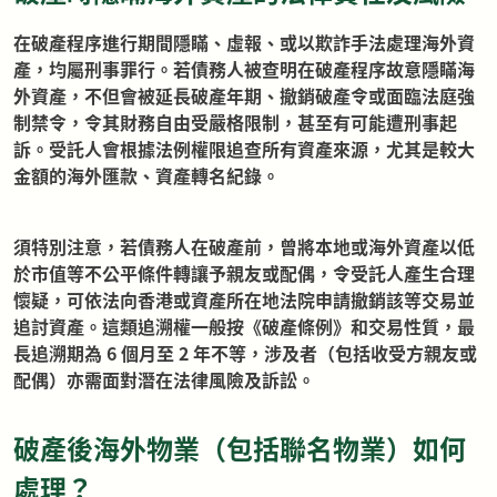
在破產程序進行期間隱瞞、虛報、或以欺詐手法處理海外資
產，均屬刑事罪行。若債務人被查明在破產程序故意隱瞞海
外資產，不但會被延長破產年期、撤銷破產令或面臨法庭強
制禁令，令其財務自由受嚴格限制，甚至有可能遭刑事起
訴。受託人會根據法例權限追查所有資產來源，尤其是較大
金額的海外匯款、資產轉名紀錄。
須特別注意，若債務人在破產前，曾將本地或海外資產以低
於市值等不公平條件轉讓予親友或配偶，令受託人產生合理
懷疑，可依法向香港或資產所在地法院申請撤銷該等交易並
追討資產。這類追溯權一般按《破產條例》和交易性質，最
長追溯期為 6 個月至 2 年不等，涉及者（包括收受方親友或
配偶）亦需面對潛在法律風險及訴訟。
破產後海外物業（包括聯名物業）如何
處理？