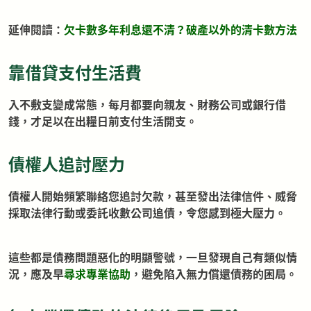
延伸閱讀：
欠卡數多年利息還不清？破產以外的清卡數方法
靠借貸支付生活費
入不敷支變成常態，每月都要向親友、財務公司或銀行借
錢，才足以在出糧日前支付生活開支。
債權人追討壓力
債權人開始頻繁聯絡您追討欠款，甚至發出法律信件、威脅
採取法律行動或委託收數公司追債，令您感到極大壓力。
這些都是債務問題惡化的明顯警號，一旦發現自己有類似情
況，應及早
尋求專業協助
，避免陷入無力償還債務的困局。