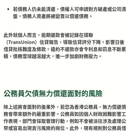
若債務人仍未能清還，債權人可申請對方破產或公司清
盤，債務人資產將被變賣以償還債務。
此外就個人而言，逾期還款會被記錄在環聯
（TransUnion）信貸報告，導致信貸評分下降，影響日後
借貸批核難度及條款。違約不還款亦會令利息和罰息不斷累
積，債務雪球越滾越大，進一步加劇財務壓力。
公務員欠債無力償還面對的風險
除上述將會面對的後果外，若您為香港公務員，無力償還債
務會帶來額外的嚴重影響。公務員如因個人財政困難影響工
作表現，部門會採取管理行動，例如不會被派往涉及處理公
帑或容易出現貪污風險的崗位。此外，現有規則對公務員借