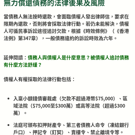
無力償還債務的法律後果及風險
當債務人無法按時還款，會面臨債權人發出律師信，要求在
限期內還款，否則將會採取法律行動。若仍未能解決，債權
人可循民事訴訟途徑追討欠款，根據《時效條例》（《香港
法例》第347章），一般債務違約的訴訟時效為六年。
延伸閱讀：
債務人與債權人是什麼意思？被債權人追討債務
有什麼方法舒緩？
債權人有權採取的法律行動包括：
入稟小額錢債審裁處（欠款不超過港幣$75,000）、區
域法院（$75,000至$300萬）或高等法院（超過$300
萬）。
法庭可頒布扣押財產令、第三者債務人命令（凍結銀行
戶口）、押記令（釘契）、賣樓令、禁止離境令等。