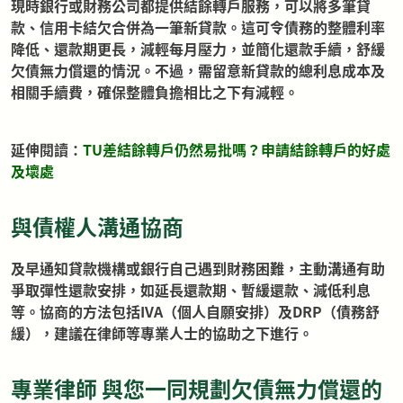
現時銀行或財務公司都提供結餘轉戶服務，可以將多筆貸
款、信用卡結欠合併為一筆新貸款。這可令債務的整體利率
降低、還款期更長，減輕每月壓力，並簡化還款手續，舒緩
欠債無力償還的情況。不過，需留意新貸款的總利息成本及
相關手續費，確保整體負擔相比之下有減輕。
延伸閱讀：
TU差結餘轉戶仍然易批嗎？申請結餘轉戶的好處
及壞處
與債權人溝通協商
及早通知貸款機構或銀行自己遇到財務困難，主動溝通有助
爭取彈性還款安排，如延長還款期、暫緩還款、減低利息
等。協商的方法包括IVA（個人自願安排）及DRP（債務舒
緩），建議在律師等專業人士的協助之下進行。
專業律師 與您一同規劃欠債無力償還的