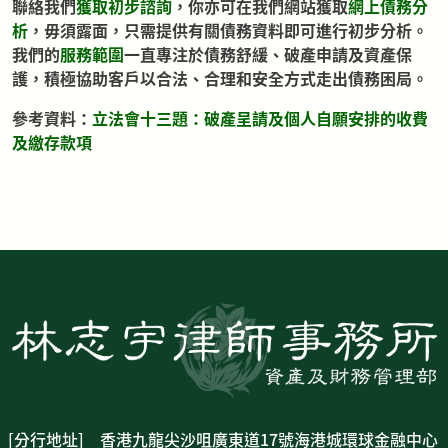
聯絡我們
獲取初步諮詢
，
你亦可在我們網站獲取
網上債務分
析
，
毋須露面，只需提供有關債務資料即可進行初步分析。
我們的
服務範圍
一直專注於債務舒緩、破產申請及資產保
護，積極協助客戶以合法、合理和安全方式走出債務困局。
參考資料
：
立法會十三題：破產呈請及個人自願安排的收費
及繳存款項
[分行地址] 香港九龍尖沙咀廣東道17號海港城環球金融中心