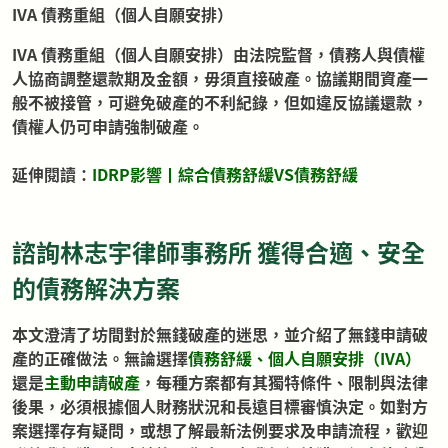
IVA 債務重組（個人自願安排
）
IVA 債務重組（個人自願安排）由法院監督，債務人與債權
人協商調整還款期及金額，毋須直接破產。協議期間資產一
般不被接管，可避免破產的不利紀錄，但如違反協議還款，
債權人仍可申請強制破產。
延伸閱讀：
IDRP影響丨綜合債務舒緩VS債務舒緩
諮詢林志宇律師事務所 獲得合適、安全
的債務解決方案
本文澄清了坊間對於無錢破產的迷思，並介紹了無錢申請破
產的正確做法。無論選擇
債務舒緩
、
個人自願安排（IVA）
還是
主動申請破產
，
每種方案都有其獨特條件、限制與法律
後果，必須根據個人財務狀況和長遠目標審慎決定。如對方
案選擇存有疑問，或想了解最新法例要求及申請流程，歡迎