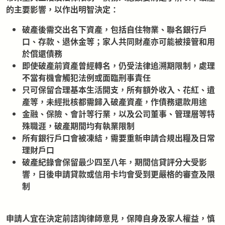
的主要影響，以作出明智決定：
破產後需交出名下資產，包括自住物業、聯名銀行戶
口、存款、退休金等；家人共同財產亦可能被接管和用
於償還債務
即使破產前資產曾經轉名，仍受法律追溯期限制，處理
不當有機會觸犯法例或面臨刑事責任
只可保留合理基本生活開支，所有額外收入、花紅、遺
產等，未經批核都需歸入破產資產，作債務還款用途
金融、保險、會計等行業，以及公司董事、管理層等特
殊職涯，破產期間均有執業限制
所有銀行戶口會被凍結，需要重新申請合規出糧及日常
理財戶口
破產紀錄會保留最少四至八年，期間信貸評分大受影
響，日後申請貸款或信用卡均會受到更嚴格的審查及限
制
申請人宜在決定前諮詢律師意見，保障自身及家人權益，慎