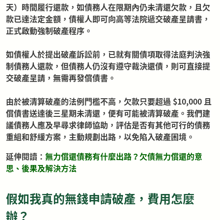
天）時間履行還款，如債務人在限期內仍未清還欠款，且欠
款已達法定金額，債權人即可向高等法院遞交破產呈請書，
正式啟動強制破產程序。
如債權人於提出破產訴訟前，已就有關債項取得法庭判決強
制債務人還款，但債務人仍沒有遵守裁決還債，則可直接提
交破產呈請，無需再發償債書。
由於被清算破產的法例門檻不高，欠款只要超過 $10,000 且
償債書送達後三星期未清還，便有可能被清算破產。我們建
議債務人應及早尋求律師協助，評估是否有其他可行的債務
重組和舒緩方案，主動規劃出路，以免陷入破產困境。
延伸閱讀：
無力償還債務有什麼出路？欠債無力償還的意
思、後果及解決方法
假如我真的無錢申請破產，費用怎麼
辦？