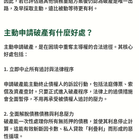
因此，若已評估過其他債務重組方案後仍認為破產是唯一出
路，及早採取主動，遠比被動等待更有利。
主動申請破產有什麼好處？
主動申請破產，是在困境中重奪主導權的合法途徑。其核心
好處包括：
1. 立即中止所有追討與法律程序
申請破產能主動終止債權人的訴訟行動，包括法庭傳票、索
償及資產查封。只要正式進入破產程序，法律上的追債措施
會全面暫停，不用再承受被債權人追討的壓力。
2. 全面解脫債務債務與利息壓力
破產能一次性處理你所有無抵押的債務，並使其利息停止計
算。這能有效斬斷因卡數、私人貸款「利疊利」而形成的惡
性循環。