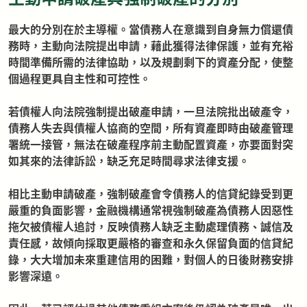
最大的分別在於主導權。當債務人在意識到自身無力償還債
務時，主動向法院提出申請，藉此獲得法律保護，並有充裕
時間準備所需的法律協助，以及規劃剩下的資產分配，使整
個過程更具自主性和可控性。
若債權人向法院強制提出破產申請，一旦法院批出破產令，
債務人失去與債權人協商的空間，所有資產即時由破產管理
署統一接管，無法在破產程序前主動配置資產，亦要面對突
如其來的法律訴訟，缺乏充足時間尋求法律支援。
相比主動申請破產，強制破產會令債務人的信貸紀錄受到更
嚴重的負面影響，金融機構通常視強制破產為債務人因惡性
拖欠被債權人追討，反映債務人缺乏主動處理債務、誠信及
責任感，故傾向採取更嚴格的審查和永久保留負面的信貸紀
錄，大大增加未來重建信用的困難，對個人的日後財務安排
影響深遠。