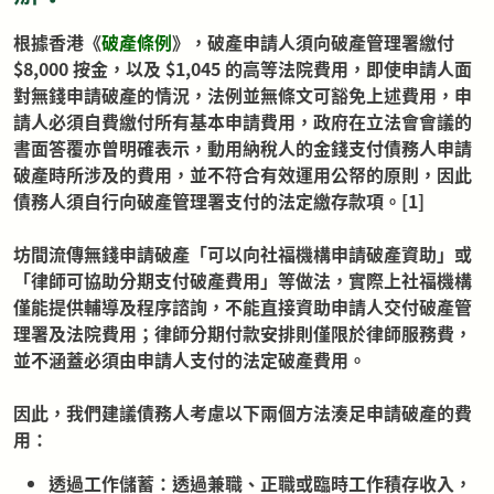
根據香港
《
破產條例
》
，破產申請人須向破產管理署繳付
$8,000 按金，以及 $1,045 的高等法院費用，即使申請人面
對無錢申請破產的情況，法例並無條文可豁免上述費用，申
請人必須自費繳付所有基本申請費用，政府在立法會會議的
書面答覆亦曾明確表示，動用納稅人的金錢支付債務人申請
破產時所涉及的費用，並不符合有效運用公帑的原則，因此
債務人須自行向破產管理署支付的法定繳存款項。[1]
坊間流傳無錢申請破產「可以向社福機構申請破產資助」或
「律師可協助分期支付破產費用」等做法，實際上社福機構
僅能提供輔導及程序諮詢，不能直接資助申請人交付破產管
理署及法院費用；律師分期付款安排則僅限於律師服務費，
並不涵蓋必須由申請人支付的法定破產費用。
因此，我們建議債務人考慮以下兩個方法湊足申請破產的費
用：
透過工作儲蓄：透過兼職、正職或臨時工作積存收入，