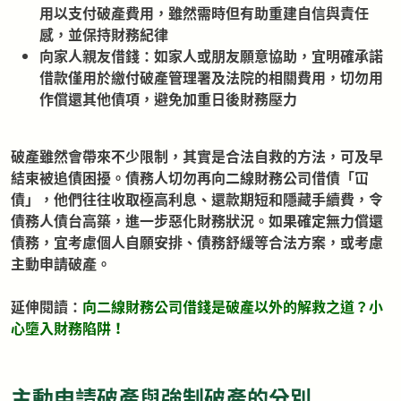
用以支付破產費用，雖然需時但有助重建自信與責任
感，並保持財務紀律
向家人親友借錢：如家人或朋友願意協助，宜明確承諾
借款僅用於繳付破產管理署及法院的相關費用，切勿用
作償還其他債項，避免加重日後財務壓力
破產雖然會帶來不少限制，其實是合法自救的方法，可及早
結束被追債困擾。債務人切勿再向二線財務公司借債「冚
債」，他們往往收取極高利息、還款期短和隱藏手續費，令
債務人債台高築，進一步惡化財務狀況。如果確定無力償還
債務，宜考慮個人自願安排、債務舒緩等合法方案，或考慮
主動申請破產。
延伸閱讀：
向二線財務公司借錢是破產以外的解救之道？小
心墮入財務陷阱！
主動申請破產與強制破產的分別