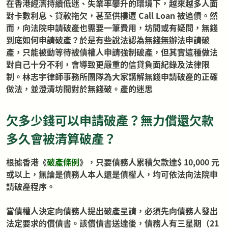
在香港經濟持續低迷、失業率攀升的環境下，越來越多人面
對卡數利息、貸款拖欠，甚至供樓遭 Call Loan 被追債。然
而，向法院申請破產也需要一筆費用，坊間或有疑問，無錢
到底如何申請破產？於是有些說法認為無錢無辦法申請破
產，只能被動等待被債權人申請強制破產，但其實這種做法
對自己十分不利，會導致更嚴重的信貸負面紀錄及法律限
制。林志宇律師事務所團隊為大家講解無錢申請破產的正確
做法，並澄清坊間對於無錢破。產的迷思
欠多少錢可以申請破產？無力償還欠款
多久會被清算破產？
根據香港
《
破產條例
》，
只要債務人累積欠款達$ 10,000 元
或以上，無論是債務人本人還是債權人，均可依法向法院申
請破產程序。
當債權人決定向債務人提出破產呈請，必須先向債務人發出
法定要求的償債書。該償債書送達後，債務人有三星期（21