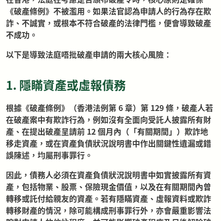
《破產條例》不被濫用。如果法官認為申請人的行為存在欺
詐、不誠實，或根本不符合破產的法律門檻，便會導致破產
不成功。
以下是導致法庭唔批破產申請的兩大核心風險：
1. 隱瞞資產或虛報債務
根據《破產條例》（香港法例第 6 章）第 129 條，破產人若
在破產案中有欺詐行為，例如沒有全面向受託人披露所有財
產、在提出破產呈請前 12 個月內（「有關期間」）欺詐地
移走資產，或在資產負債狀況說明書中作出關鍵性遺漏或錯
誤陳述，均屬刑事罪行。
因此，債務人必須在資產負債狀況說明書中如實披露所有資
產，包括物業、股票、保險現金價值，以及在有關期間內曾
轉移或託付給親友的資產。若有隱瞞資產、虛報資料或欺詐
轉移財產的情況，除可能構成刑事罪行外，亦會嚴重影響法