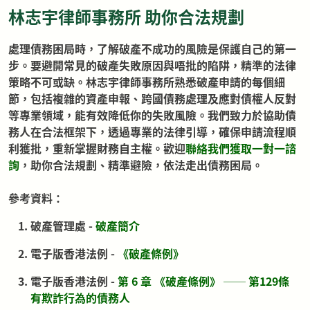
林志宇律師事務所 助你合法規劃
處理債務困局時，了解破產不成功的風險是保護自己的第一
步。要避開常見的破產失敗原因與唔批的陷阱，精準的法律
策略不可或缺。林志宇律師事務所熟悉破產申請的每個細
節，包括複雜的資產申報、跨國債務處理及應對債權人反對
等專業領域，能有效降低你的失敗風險。我們致力於協助債
務人在合法框架下，透過專業的法律引導，確保申請流程順
利獲批，重新掌握財務自主權。歡迎
聯絡我們獲取一對一諮
詢
，助你合法規劃、精準避險，依法走出債務困局。
參考資料：
破產管理處 -
破產簡介
電子版香港法例 -
《破產條例
》
電子版香港法例 -
第 6 章 《破產條例》 ── 第129條
有欺詐行為的債務人