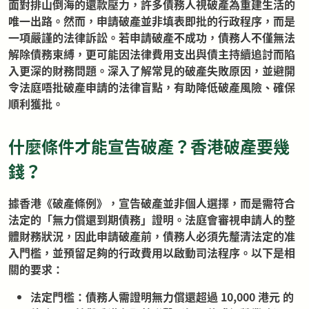
面對排山倒海的還款壓力，許多債務人視破產為重建生活的
唯一出路。然而，申請破產並非填表即批的行政程序，而是
一項嚴謹的法律訴訟。若申請破產不成功，債務人不僅無法
解除債務束縛，更可能因法律費用支出與債主持續追討而陷
入更深的財務問題。深入了解常見的破產失敗原因，並避開
令法庭唔批破產申請的法律盲點，有助降低破產風險、確保
順利獲批
。
什麼條件才能宣告破產？香港破產要幾
錢？
據香港《破產條例》，宣告破產並非個人選擇，而是需符合
法定的「無力償還到期債務」證明。法庭會審視申請人的整
體財務狀況，因此申請破產前，債務人必須先釐清法定的准
入門檻，並預留足夠的行政費用以啟動司法程序。以下是相
關的要求：
法定門檻：債務人需證明無力償還超過 10,000 港元 的