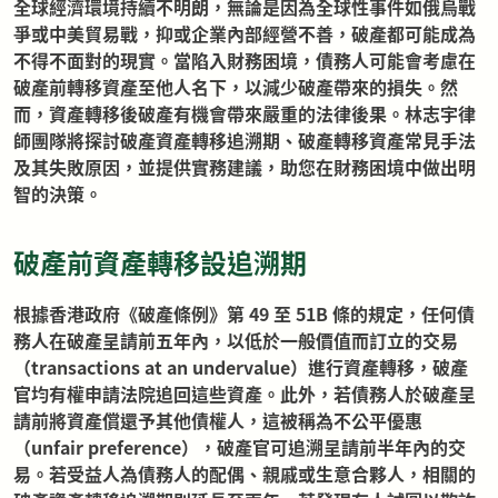
全球經濟環境持續不明朗，無論是因為全球性事件如俄烏戰
爭或中美貿易戰，抑或企業內部經營不善，破產都可能成為
不得不面對的現實。當陷入財務困境，債務人可能會考慮在
破產前轉移資產至他人名下，以減少破產帶來的損失。然
而，資產轉移後破產有機會帶來嚴重的法律後果。林志宇律
師團隊將探討破產資產轉移追溯期、破產轉移資產常見手法
及其失敗原因，並提供實務建議，助您在財務困境中做出明
智的決策。
破產前資產轉移設追溯期
根據香港政府《破產條例》第 49 至 51B 條的規定，任何債
務人在破產呈請前五年內，以低於一般價值而訂立的交易
（transactions at an undervalue）進行資產轉移，破產
官均有權申請法院追回這些資產。此外，若債務人於破產呈
請前將資產償還予其他債權人，這被稱為不公平優惠
（unfair preference），破產官可追溯呈請前半年內的交
易。若受益人為債務人的配偶、親戚或生意合夥人，相關的