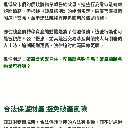
遠低於市價的價錢將物業轉售給父母。這些行為看似能有效
避開債務，但根據《破產條例》的相關規定，破產官有權追
溯這些交易，並申請法院將資產追回用於償還債務。
即使破產前轉移資產的動機是為了償還債務，這些行為也可
能被視為不公平優惠，尤其是當交易涉及與債務人有關聯的
人士時，追溯期則更長，法律追討的範圍亦更廣。
延伸閱讀：
破產會影響自住、配偶聯名物業嗎？破產前轉名
物業可行嗎？
合法保護財產 避免破產風險
面對財務困境時，合法保護財產的方法有多種，而不是通過