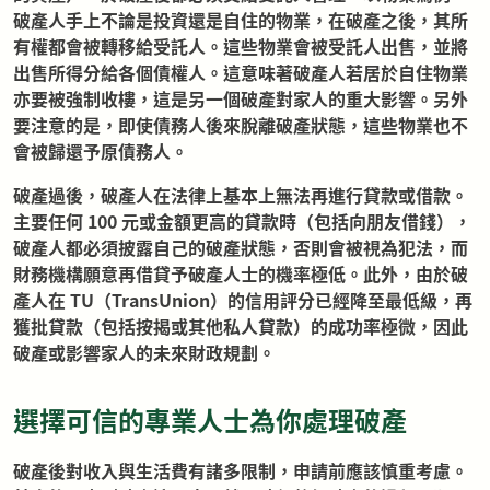
破產人手上不論是投資還是自住的物業，在破產之後，其所
有權都會被轉移給受託人。這些物業會被受託人出售，並將
出售所得分給各個債權人。這意味著破產人若居於自住物業
亦要被強制收樓，這是另一個破產對家人的重大影響。另外
要注意的是，即使債務人後來脫離破產狀態，這些物業也不
會被歸還予原債務人。
破產過後，破產人在法律上基本上無法再進行貸款或借款。
主要任何 100 元或金額更高的貸款時（包括向朋友借錢），
破產人都必須披露自己的破產狀態，否則會被視為犯法，而
財務機構願意再借貸予破產人士的機率極低。此外，由於破
產人在 TU（TransUnion）的信用評分已經降至最低級，再
獲批貸款（包括按揭或其他私人貸款）的成功率極微，因此
破產或影響家人的未來財政規劃。
選擇可信的專業人士為你處理破產
破產後對收入與生活費有諸多限制，申請前應該慎重考慮。