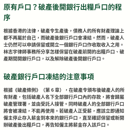
原有戶口？破產後開銀行出糧戶口的程
序
根據香港的法律，破產令生產後，債務人的所有財產理論上
都不再屬於自己，而破產後銀行戶口會凍結。然而，破產人
士仍然可以申請保留或開立一個銀行戶口作收取收入之用。
林志宇律師事務所分享怎樣保留在破產前開的出糧戶口、破
產期間開銀行戶口，以及解除破產後開銀行戶口。
破產銀行戶口凍結的注意事項
根據
《破產條例》（第 6 章）
，在破產令頒布後破產人的所
有財產，包括破產人名下全部銀行戶口內的存款，將會歸屬
破產管理署，並由受託人接管。同時破產人的全部銀行戶口
將會被凍結，不能再使用。若破產人正受薪，應該立即通知
僱主停止存入薪金到本來的銀行戶口，直至確認保留或新開
辦破產後出糧戶口，再告知僱主將薪金存入該戶口。