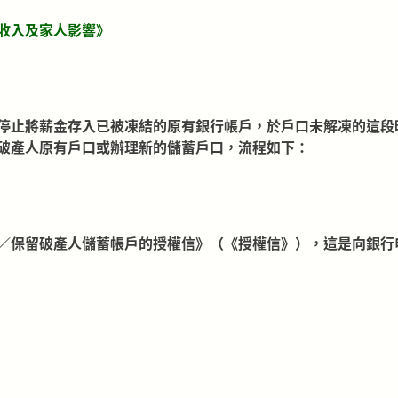
收入及家人影響
》
停止將薪金存入已被凍結的原有銀行帳戶，於戶口未解凍的這段
破產人原有戶口或辦理新的儲蓄戶口，流程如下：
／保留破產人儲蓄帳戶的授權信》（《授權信》），這是向銀行