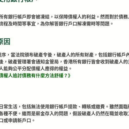
所有銀行帳戶即會被凍結，以保障債權人的利益。然而對於債務
流程及時間等事宜，為你解答銀行戶口解凍需時等問題。
原因
程序，當法院頒布破產令後，破產人的所有財產，包括銀行帳戶
後，破產管理署會通知金管局，香港所有銀行皆會收到破產人的
人能夠公平分配債權人應得的權益。
債權人追討債務有什麼方法舒緩？
》
日常生活，包括無法使用銀行帳戶提款、轉賬或繳費。雖然面臨
各種不便。繼而是薪金存入的問題，假設破產人仍然在職並收取
口或申請新戶口。