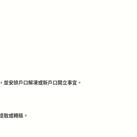
，並安排戶口解凍或新戶口開立事宜。
提取或轉賬。