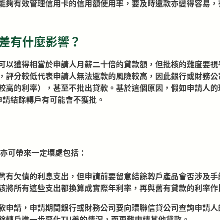
能夠有效管理信用卡的信用額使用率，要及時還款亦變得容易，
U差有什麼影響？
可以獲得相當於申請人月薪二十倍的貸款額，但批核的難度要視
，評分較低代表申請人無法還款的風險較高，因此銀行或財務公
高的利率），甚至不批出貸款。基於這個原因，假如申請人的環聯信貸
，申請結餘轉戶有可能會不獲批。
亦可帶來一定壞處包括：
舊有欠債的利息支出，但申請前要留意結餘轉戶產品會否涉及手
該將所有這些支出都換算成實際年利率，再與舊有貸款的利率作
款申請，申請期間銀行或財務公司要向環聯信貸公司查詢申請人
餘轉戶進一步惡化TU差的情況，而更難申請其他貸款。