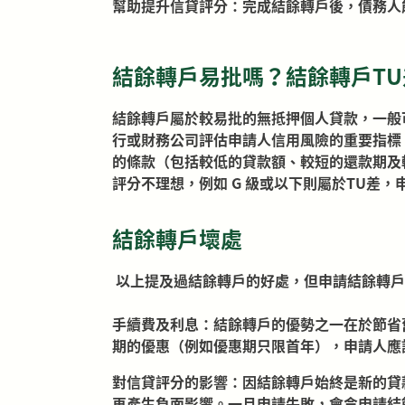
幫助提升信貸評分：完成結餘轉戶後，債務人
結餘轉戶易批嗎？結餘轉戶T
結餘轉戶屬於較易批的無抵押個人貸款，一般
行或財務公司評估申請人信用風險的重要指標
的條款（包括較低的貸款額、較短的還款期及較
評分不理想，例如 G 級或以下則屬於TU差
結餘轉戶壞處
以上提及過結餘轉戶的好處，但申請結餘轉戶
手續費及利息：結餘轉戶的優勢之一在於節省
期的優惠（例如優惠期只限首年），申請人應
對信貸評分的影響：因結餘轉戶始終是新的貸
再產生負面影響。一旦申請失敗，會令申請結