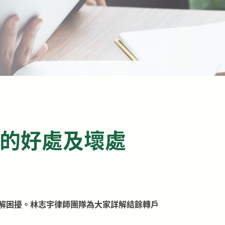
戶的好處及壞處
解困擾。林志宇律師團隊為大家詳解結餘轉戶