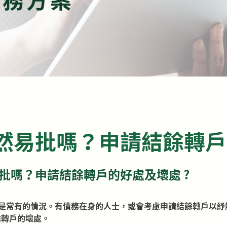
仍然易批嗎？申請結餘轉
批嗎？申請結餘轉戶的好處及壞處 ?
是常有的情況。有債務在身的人士，或會考慮申請結餘轉戶以紓
餘轉戶的壞處。