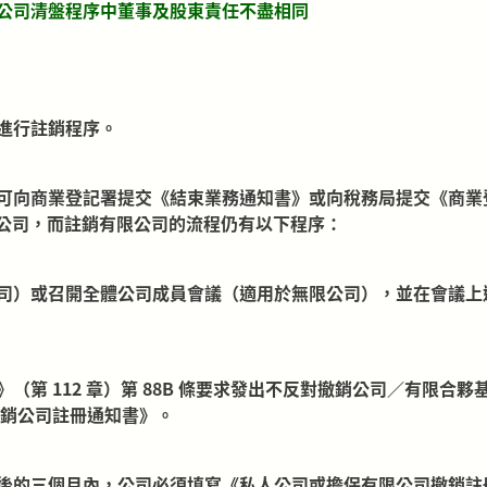
公司清盤程序中董事及股東責任不盡相同
進行註銷程序。
可向商業登記署提交《結束業務通知書》或向稅務局提交《商業
註銷公司，而註銷有限公司的流程仍有以下程序：
司）或召開全體公司成員會議（適用於無限公司），並在會議上
第 112 章）第 88B 條要求發出不反對撤銷公司／有限合
撤銷公司註冊通知書》。
後的三個月內，公司必須填寫《私人公司或擔保有限公司撤銷註冊