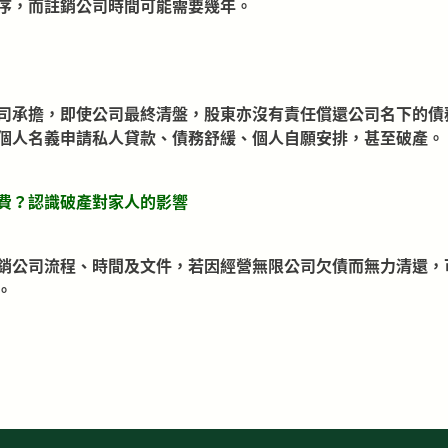
序，而註銷公司時間可能需要幾年。
司承擔，即使公司最終清盤，股東亦沒有責任償還公司名下的債
個人名義申請私人貸款、
債務舒緩
、
個人自願安排
，甚至
破產
。
費？認識破產對家人的影響
銷公司流程、時間及文件，若因經營無限公司欠債而無力清還，
。