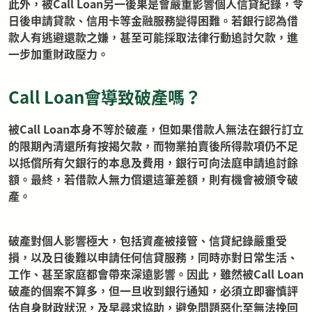
此外，被Call Loan另一後果是會嚴重影響個人信貸紀錄，令
日後申請貸款、信用卡等金融服務變得困難。若銀行認為借
款人有逃避還款之嫌，甚至可能採取法律行動追討欠款，進
一步加重財政壓力。
Call Loan會導致破產嗎？
被Call Loan本身不等於破產，但如果借款人無法在銀行訂立
的限期內清還所有按揭欠款，而物業拍賣後所得款項仍不足
以抵償所有欠銀行的本息及費用，銀行可向法庭申請追討餘
額。最終，若借款人無力償還這筆差額，則有機會被頒令破
產。
破產對個人影響極大，包括資產被接管、信貸紀錄嚴重受
損，以及日後難以申請任何信貸服務，同時亦對日常生活、
工作、甚至家庭都會帶來深遠影響。因此，雖然被Call Loan
破產的個案不算多，但一旦收到銀行通知，必須立即審慎評
估自身財政狀況，及早尋求協助，避免問題惡化至無法挽回