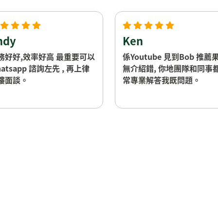
ndy
Ken
務好好,效率好高 最重要可以
係Youtube 見到Bob 推薦
atsapp 諮詢左先 , 再上律
無介紹錯, 你地團隊和同事
樓面談。
常專業解答我既問題。