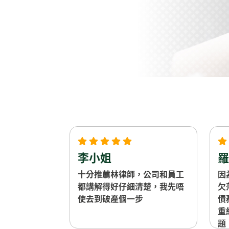
李小姐
羅
十分推薦林律師，公司和員工
因
都講解得好仔細清楚，我先唔
欠
使去到破產個一步
債
重
題