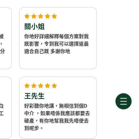
關小姐
被
你地好詳細解釋每個方案對我
，
既影響，令到我可以選擇返最
萬分
適合自己既 多謝你地
王先生
白
好彩聽你地講，無相信到個D
工
中介 ，如果唔係我應該都要去
破產，有你地幫我我先唔使去
到呢步。