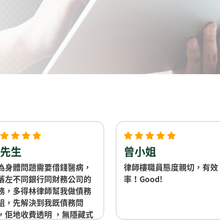
先生
曾小姐
為身體問題需要借錢醫病，
律師樓職員態度親切，有效
落左不同銀行同財務公司的
率！Good!
務，多得林律師幫我做債務
組，先解決到我既債務問
，佢地收費透明 ，無隱藏式