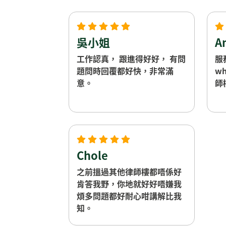
吳小姐
A
工作認真， 跟進得好好， 有問
服
題問時回覆都好快，非常滿
wh
意。
師
Chole
之前搵過其他律師樓都唔係好
肯答我野，你地就好好唔嫌我
煩多問題都好耐心咁講解比我
知。