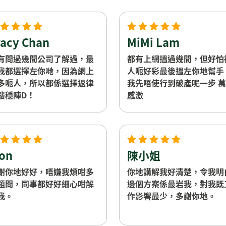
費 所有野解釋得好詳細
racy Chan
MiMi Lam
有問過幾間公司了解過，最
都有上網搵過幾間，但好怕
我都選擇左你哋，因為網上
人呃好彩最後搵左你地幫手
多呃人，所以都係選擇返律
我先唔使行到破產呢一步 
樓穩陣D！
感激
on
陳小姐
謝你地好好，唔嫌我煩咁多
你地講解我好清楚，令我明
題問，同事都好好細心咁解
邊個方案係最岩我，對我既
我。
作影響最少，多謝你地。