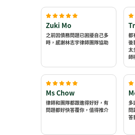
收
Zuki Mo
T
之前因債務問題已困擾自己多
都
時，感謝林志宇律師團隊協助
後
太
師
Ms Chow
M
律師和團隊都跟進得好好，有
多
問題都好快答覆你，值得推介
問
答