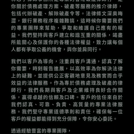
你關於債務處理方案、破產等服務的推介律師，
包括代辦破產、解除破產令等。法律條文深奧晦
澀，銀行業務程序複雜難搞，這時候你需要我們
的專業團隊來幫助，爭取和維護自己應有的權
益。我們堅持與客戶建立和諧互重的關係，竭盡
所能關心及保護你的各種法律權益，致力讓每個
人都有爭取公義的機會，與你並肩同行。
我們以客戶為導向，注重與客戶溝通，認真了解
你需要，時刻報告進展，以高效率為你解決法律
上的疑難，並提供公正客觀地意見及務實而合乎
效益的法律服務。作為專於債務處理及破產的律
師行，我們長期與客戶及企業維持良好合作關
係，贏得卓越的信賴及口碑。客戶的信任來自於
我們認真、可靠、負責、高質量的專業法律服
務。我們堅守專業道德準則和責任，確保每一位
客戶的權益都能得到充分保障，令你安心委託。
透過經驗豐富的專業團隊，