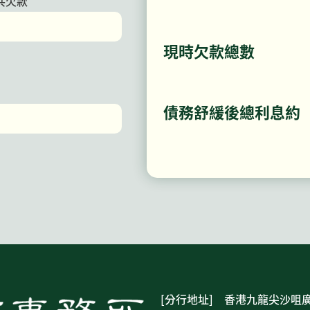
共欠款
現時欠款總數
債務舒緩後總利息約
[分行地址] 香港九龍尖沙咀廣