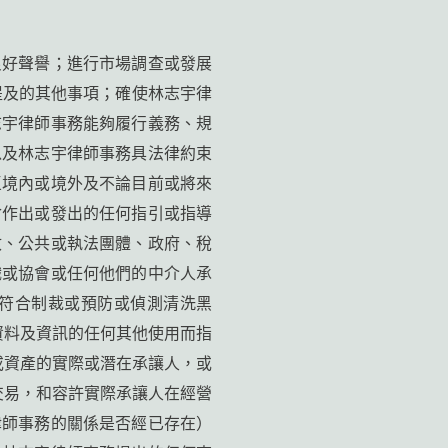
良好聲譽；進行市場調查或發展
提及的其他事項；確使林志宇律
志宇律師事務能夠履行義務、規
以及林志宇律師事務具法律約束
區境內或境外及不論目前或將來
會作出或發出的任何指引或指導
政、公共或執法團體、政府、稅
織或協會或任何他們的中介人承
符合制裁或預防或偵測清洗黑
資料及資訊的任何其他使用而指
或資產的實際或潛在承讓人，或
交易，和容許實際承讓人在經營
律師事務的關係是否經已存在）