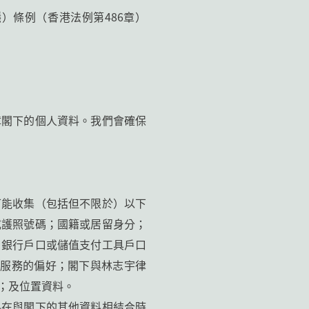
）條例（香港法例第486章）
障閣下的個人資料。我們會確保
可能收集（包括但不限於）以下
或護照號碼；國籍或居留身分；
；銀行戶口或儲值支付工具戶口
何產品或服務的偏好；閣下與林志宇律
；及位置資料。
料在與閣下的其他資料相結合時