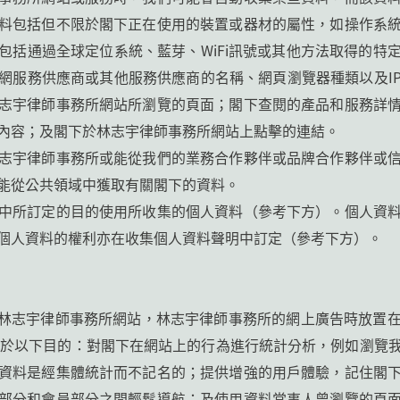
料包括但不限於閣下正在使用的裝置或器材的屬性，如操作系
包括通過全球定位系統、藍芽、WiFi訊號或其他方法取得的特
網服務供應商或其他服務供應商的名稱、網頁瀏覽器種類以及I
志宇律師事務所網站所瀏覽的頁面；閣下查閱的產品和服務詳
內容；及閣下於林志宇律師事務所網站上點擊的連結。
志宇律師事務所或能從我們的業務合作夥伴或品牌合作夥伴或
能從公共領域中獲取有關閣下的資料。
中所訂定的目的使用所收集的個人資料（參考下方）。個人資
個人資料的權利亦在收集個人資料聲明中訂定（參考下方）。
人瀏覽林志宇律師事務所網站，林志宇律師事務所的網上廣告時放
似技術用於以下目的：對閣下在網站上的行為進行統計分析，例如瀏
資料是經集體統計而不記名的；提供增強的用戶體驗，記住閣
部分和會員部分之間輕鬆導航；及使用資料當事人曾瀏覽的頁