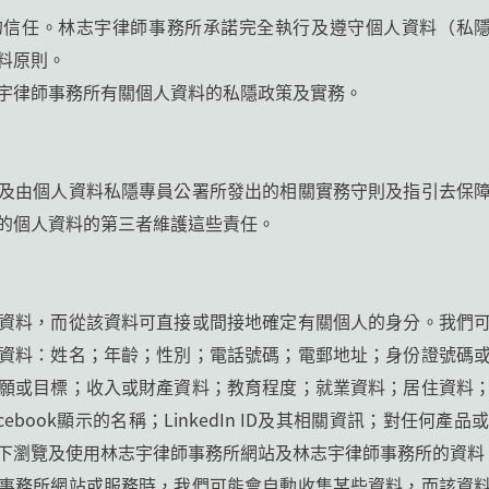
信任。林志宇律師事務所承諾完全執行及遵守個人資料（私隱
料原則。
宇律師事務所有關個人資料的私隱政策及實務。
及由個人資料私隱專員公署所發出的相關實務守則及指引去保
的個人資料的第三者維護這些責任。
資料，而從該資料可直接或間接地確定有關個人的身分。我們
資料：姓名；年齡；性別；電話號碼；電郵地址；身份證號碼
願或目標；收入或財產資料；教育程度；就業資料；居住資料
在Facebook顯示的名稱；LinkedIn ID及其相關資訊；對任
下瀏覽及使用林志宇律師事務所網站及林志宇律師事務所的資料
事務所網站或服務時，我們可能會自動收集某些資料，而該資