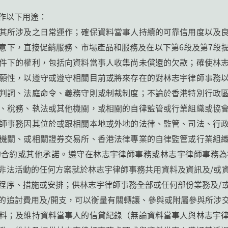
作以下用途：
其所涉及之日常運作；確保資料當事人持續的可靠信用度以及
意下，直接促銷服務、市場產品和服務及在以下第6段及第7段
件下的權利，包括向資料當事人收集尚未償還的欠款；確使林
願性，以遵守或遵守相關目前或將來存在的對林志宇律師事務
判詞、法庭命令、義務守則或制裁制度；不論於香港特別行政
、稅務、執法或其他機關，或相關的自律監管或行業組織或協
師事務因其位於或跟相關本地或外地的法律、監管、司法、行
機關、或相關證券交易所、香港法律專業的自律監管或行業組
的合約或其他承諾。遵守在林志宇律師事務或林志宇律師事務為
非法活動的任何方案就於林志宇律師事務共用資料及資訊及/或
程序、措施或安排；供林志宇律師事務全部或任何部份業務及/
的追討費用及/開支，可以衡量有關轉讓、參與或附屬參與所涉
料；及維持資料當事人的信貸紀錄（無論資料當事人與林志宇