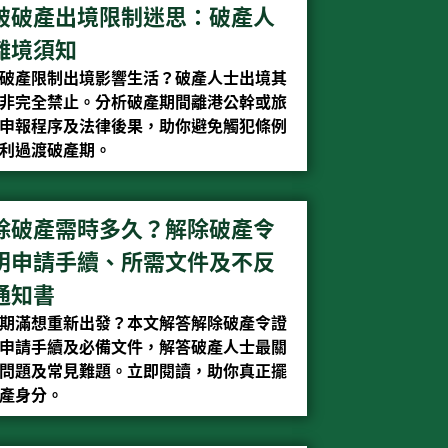
破破產出境限制迷思：破產人
離境須知
破產限制出境影響生活？破產人士出境其
非完全禁止。分析破產期間離港公幹或旅
申報程序及法律後果，助你避免觸犯條例
利過渡破產期。
除破產需時多久？解除破產令
明申請手續、所需文件及不反
通知書
期滿想重新出發？本文解答解除破產令證
申請手續及必備文件，解答破產人士最關
問題及常見難題。立即閱讀，助你真正擺
產身分。