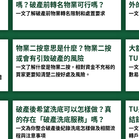
嗎？破產前轉名物業可行嗎？
外
一文了解破產前物業轉名限制和處置要求
一文
物業二按意思是什麼？物業二按
大
或會有引致破產的風險
T
一文了解什麼是物業二按，相對資金不充裕的
一文
買家更要知清楚二按好處及風險。
數易
借
破產後希望洗底可以怎樣做？真
T
的存在「破產洗底服務」嗎？
結
一文為你整合破產後紀錄洗底怎樣做及相關流
一文
程與注意事項
轉戶