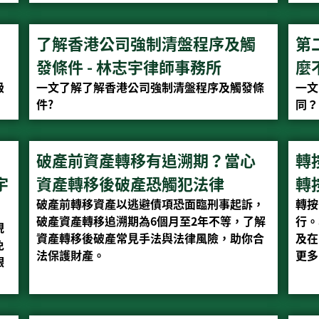
了解香港公司強制清盤程序及觸
第
發條件 - 林志宇律師事務所
麼
級
一文了解了解香港公司強制清盤程序及觸發條
一文
件?
同？
破產前資產轉移有追溯期？當心
轉
宇
資產轉移後破產恐觸犯法律
轉
破產前轉移資產以逃避債項恐面臨刑事起訴，
轉按
破產資產轉移追溯期為6個月至2年不等，了解
行。
現
資產轉移後破產常見手法與法律風險，助你合
及在
免
法保護財產。
更多
銀