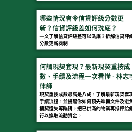
哪些情況會令信貸評級分數更
新？信貸評級差如何洗底？
一文了解信貸評級差可以洗底？拆解信貸評
分數更新機制
何謂現契套現？最新現契重按成
數、手續及流程一次看懂 - 林志
律師
現契重按成數最高是八成，了解最新現契套
手續流程，並提醒你如何預先準備文件及避
樓契遺失等陷阱，把已供滿的物業再抵押給
行以換取流動資金。