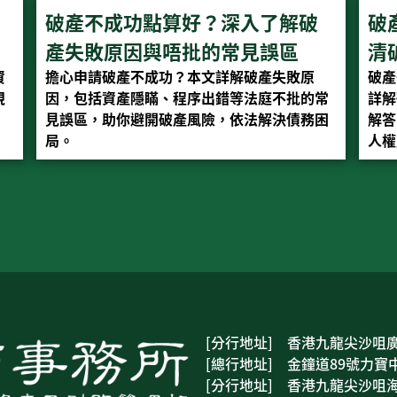
破產不成功點算好？深入了解破
破
產失敗原因與唔批的常見誤區
清
資
擔心申請破產不成功？本文詳解破產失敗原
破產
規
因，包括資產隱瞞、程序出錯等法庭不批的常
詳解
見誤區，助你避開破產風險，依法解決債務困
解答
局。
人權
[分行地址] 香港九龍尖沙咀廣
[總行地址] 金鐘道89號力寶中
[分行地址] 香港九龍尖沙咀海