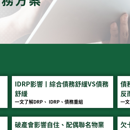
IDRP影響丨綜合債務舒緩VS債務
債
舒緩
反
一文了解DRP、 IDRP、債務重組
一文
破產會影響自住、配偶聯名物業
欠