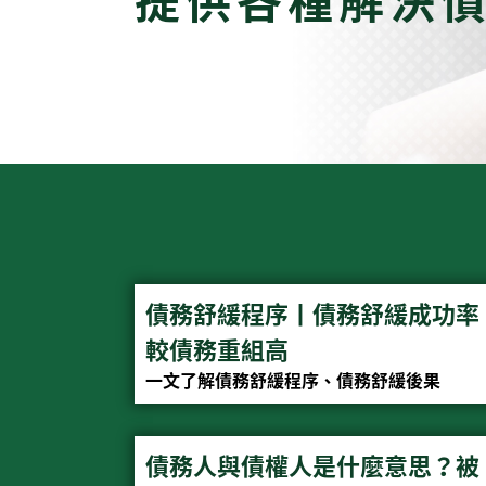
債務舒緩程序丨債務舒緩成功率
較債務重組高
一文了解債務舒緩程序、債務舒緩後果
債務人與債權人是什麼意思？被