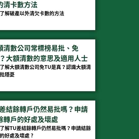
的清卡數方法
了解破產以外清欠卡數的方法
額清數公司常標榜易批、免
U？大額清數的意思及適用人士
了解大額清數公司免TU是真？認識大額清
批隱憂
U差結餘轉戶仍然易批嗎？申請
餘轉戶的好處及壞處
了解TU差結餘轉戶仍然易批嗎？申請結餘
的好處及壞處 ?