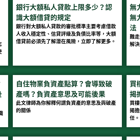
銀行大額私人貸款上限多少？認
無
識大額借貸的規定
無
銀行對大額私人貸款的審批標準主要考慮借款
法
人收入穩定性、信貸評級及負債比率等，大額
難走
借貸前必須先了解潛在風險，立即了解更多。
志
解決
使
？
自住物業負資產點算？會導致破
買
後
產嗎？負資產意思及可能後果
揭
此文律師為你解釋何謂負資產的意思及與破產
買樓
的關係
揭擔
識
任。