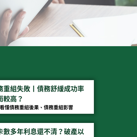
務重組失敗丨債務舒緩成功率
而較高？
看懂債務重組後果、債務重組影響
卡數多年利息還不清？破產以