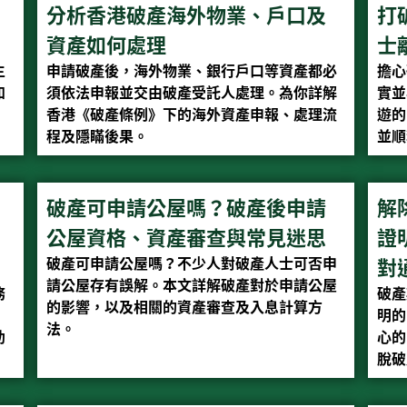
分析香港破產海外物業、戶口及
打
資產如何處理
士
主
申請破產後，海外物業、銀行戶口等資產都必
擔心
如
須依法申報並交由破產受託人處理。為你詳解
實並
香港《破產條例》下的海外資產申報、處理流
遊的
程及隱瞞後果。
並順
破產可申請公屋嗎？破產後申請
解
公屋資格、資產審查與常見迷思
證
破產可申請公屋嗎？不少人對破產人士可否申
對
請公屋存有誤解。本文詳解破產對於申請公屋
務
破產
的影響，以及相關的資產審查及入息計算方
明的
法。
助
心的
脫破