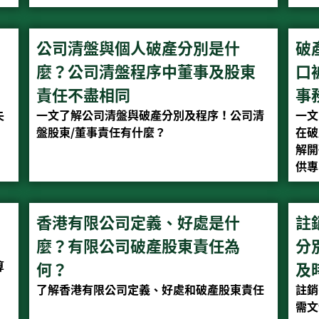
公司清盤與個人破產分別是什
破
麼？公司清盤程序中董事及股東
口
責任不盡相同
事
失
一文了解公司清盤與破產分別及程序！公司清
一文
盤股東/董事責任有什麼？
在破
解開
供專
香港有限公司定義、好處是什
註
麼？有限公司破產股東責任為
分
算
何？
及
，
了解香港有限公司定義、好處和破產股東責任
註銷
需文