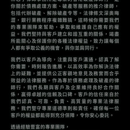
你關於債務處理方案、破產等服務的推介律師，
包括代辦破產、解除破產令等。法律條文深奧晦
澀，銀行業務程序複雜難搞，這時候你需要我們
的專業團隊來幫助，爭取和維護自己應有的權
益。我們堅持與客戶建立和諧互重的關係，竭盡
所能關心及保護你的各種法律權益，致力讓每個
人都有爭取公義的機會，與你並肩同行。
我們以客戶為導向，注重與客戶溝通，認真了解
你需要，時刻報告進展，以高效率為你解決法律
上的疑難，並提供公正客觀地意見及務實而合乎
效益的法律服務。作為專於債務處理及破產的律
師行，我們長期與客戶及企業維持良好合作關
係，贏得卓越的信賴及口碑。客戶的信任來自於
我們認真、可靠、負責、高質量的專業法律服
務。我們堅守專業道德準則和責任，確保每一位
客戶的權益都能得到充分保障，令你安心委託。
透過經驗豐富的專業團隊，