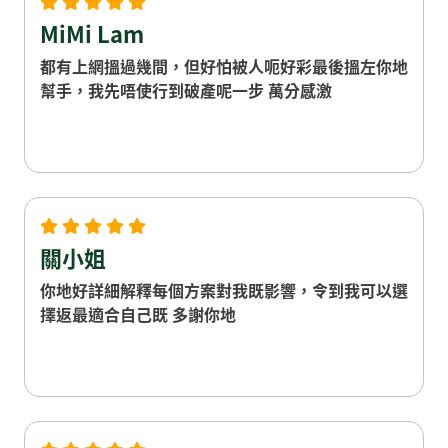
MiMi Lam
都有上網搵過幾間，但好怕被人呃好彩最後搵左你地
幫手，我先唔使行到破產呢一步 萬分感激
關小姐
你地好詳細解釋每個方案對我既影響，令到我可以選
擇返最適合自己既 多謝你地