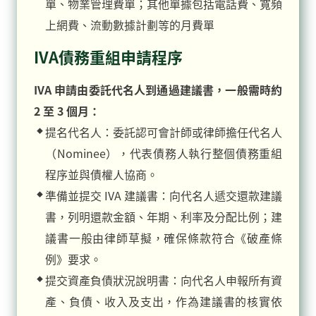
單、物業管理費單；其他單據包括電話費、寬頻
上網費、流動數據計劃等的月費單
IVA債務重組申請程序
IVA 申請由委託代名人到通過建議書，一般需時約
2 至 3 個月：
提名代名人：委託認可會計師或律師擔任代名人
（Nominee），代表債務人執行整個債務重組
程序並與債權人協商。
準備並提交 IVA 建議書：向代名人遞交還款建議
書，列明還款金額、年期、利率及分配比例；建
議書一般由律師草擬，確保條款符合《破產條
例》要求。
提交資產負債狀況說明書：向代名人申報所有資
產、負債、收入及支出，作為建議書的核實依