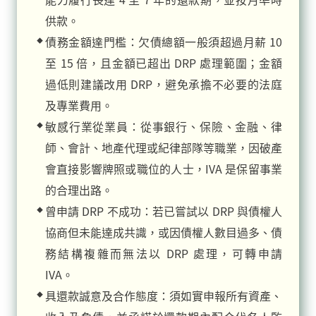
供款。
債務金額達門檻：欠債總額一般須超過月薪 10
至 15 倍，且金額已超出 DRP 處理範圍；金額
過低則建議改用 DRP，避免承擔不必要的法庭
及專業費用。
敏感行業從業員：從事銀行、保險、金融、律
師、會計、地產代理或紀律部隊等職業，因破產
會直接影響牌照或職位的人士，IVA 是保留事業
的合理出路。
曾申請 DRP 不成功：若已嘗試以 DRP 與債權人
協商但未能達成共識，或因債權人數目過多、債
務結構複雜而無法以 DRP 處理，可轉申請
IVA。
具還款誠意及合作態度：須如實申報所有資產、