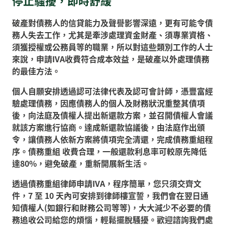
停止騷擾，即時舒緩
破產對債務人的信貸能力及聲譽影響深遠，更有可能令債
務人失去工作，尤其是牽涉處理資金財產、須專業資格、
須獲授權或公務員等的職業，所以對這些類別工作的人士
來說，申請IVA收費符合成本效益，是破產以外處理債務
的最佳方法。
個人自願安排透過認可法律代表及認可會計師，憑豐富經
驗處理債務，因應債務人的個人及財務狀況重整其債項
後，向法庭及債權人提出新還款方案，並召開債權人會議
就該方案進行協商。達成新還款協議後，由法庭作出頒
令，讓債務人依新方案將債項完全清還，完成債務重組程
序。債務重組 收費合理，一般還款利息率可較原先降低
達80%，避免破產，重新開展新生活。
透過債務重組律師申請IVA，程序簡單，您只須交齊文
件，7 至 10 天內可安排到律師樓宣誓，我們會在翌日通
知債權人(如銀行和財務公司等等)，大大減少不必要的債
務追收公司給您的煩惱，輕鬆擺脫騷擾。歡迎諮詢我們處