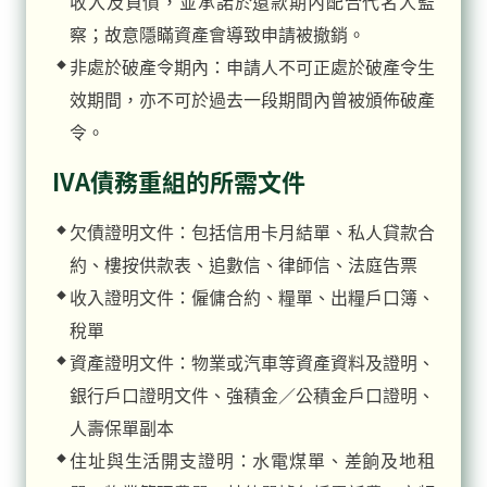
收入及負債，並承諾於還款期內配合代名人監
察；故意隱瞞資產會導致申請被撤銷。
非處於破產令期內：申請人不可正處於破產令生
效期間，亦不可於過去一段期間內曾被頒佈破產
令。
IVA債務重組的所需文件
欠債證明文件：包括信用卡月結單、私人貸款合
約、樓按供款表、追數信、律師信、法庭告票
收入證明文件：僱傭合約、糧單、出糧戶口簿、
稅單
資產證明文件：物業或汽車等資產資料及證明、
銀行戶口證明文件、強積金／公積金戶口證明、
人壽保單副本
住址與生活開支證明：水電煤單、差餉及地租