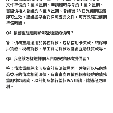
文件準備約 2 至 4 星期、申請臨時命令約 1 至 2 星期、
召開債權人會議約 6 至 8 星期、會議後 28 日異議期屆滿
即可生效。建議盡早委託律師統籌文件，可有效縮短前期
準備時間。
Q4. 債務重組適用於哪些種型的債務？
答：債務重組適用於各種貸款，包括信用卡欠款、結餘轉
戶貸款、稅務貸款、學生資助貸款及儲蓄互助社貸款等。
Q5. 我應該怎樣選擇個人自願安排服務提供者？
答：債務重組程序涉及會計及法律層面，建議可以先向熟
悉香港的債務相關法律、有豐富處理債務個案經驗的債務
重組律師諮詢，以計劃及執行整個IVA 申請，讓過程更順
利。