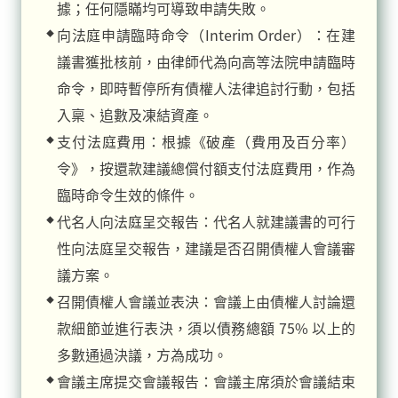
據；任何隱瞞均可導致申請失敗。
向法庭申請臨時命令（Interim Order）：在建
議書獲批核前，由律師代為向高等法院申請臨時
命令，即時暫停所有債權人法律追討行動，包括
入稟、追數及凍結資產。
支付法庭費用：根據《破產（費用及百分率）
令》，按還款建議總償付額支付法庭費用，作為
臨時命令生效的條件。
代名人向法庭呈交報告：代名人就建議書的可行
性向法庭呈交報告，建議是否召開債權人會議審
議方案。
召開債權人會議並表決：會議上由債權人討論還
款細節並進行表決，須以債務總額 75% 以上的
多數通過決議，方為成功。
會議主席提交會議報告：會議主席須於會議結束