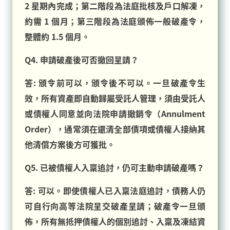
2 星期內完成；第二階段為法庭批核及戶口解凍，
約需 1 個月；第三階段為法庭頒佈一般破產令，
整體約 1.5 個月。
Q4. 申請破產後可否撤回呈請？
答: 頒令前可以，頒令後不可以。一旦破產令生
效，所有資產即自動歸屬受託人管理，須由受託人
或債權人同意並向法院申請撤銷令（Annulment
Order），通常須在還清全部債項或債權人接納其
他清償方案後方可獲批。
Q5. 已被債權人入稟追討，仍可主動申請破產嗎？
答: 可以。即使債權人已入稟法庭追討，債務人仍
可自行向高等法院呈交破產呈請；破產令一旦頒
佈，所有無抵押債權人的個別追討、入稟及凍結資