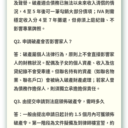
及聲譽。破產適合債務已無法以未來收入清償的情
況，4 至 5 年後可一筆勾銷大部分債項；IVA 則需
穩定收入分 4 至 7 年攤還，但毋須上庭紀錄、不
影響專業牌照。
Q2. 申請破產會否影響家人？
答：破產屬個人法律行為，原則上不會直接影響家
人的財務狀況。配偶及子女的個人資產、收入及信
貸紀錄不會受牽連。但聯名持有的資產（如聯名物
業、聯名戶口）會被納入破產財產處理；若家人曾
為債務作擔保人，則須獨立承擔擔保責任。
Q3. 由提交申請到法庭頒佈破產令，需時多久
答：一般由提出申請日起計約 1.5 個月內可獲頒佈
破產令。第一階段為文件擬備及到律師樓宣誓，約