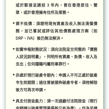
或於緊接呈請前 3 年內，曾在香港居住、營
業，或於香港擁有住所及業務。
資不抵債：須證明現有資產及收入無法清償債
務，並已嘗試或評估其他債務處理方案（如
DRP、IVA）後仍無法解決。
如實申報財務狀況：須向法院呈交完整的「債務
人狀況說明書」，列明所有資產、負債、收入及
支出；任何隱瞞均屬刑事罪行。
非處於現行破產令期內：申請人不可正處於破產
令生效期間；過往曾被頒佈破產令者，須待解除
後方可再次申請。
具支付按金能力：須一次過繳付法院按金（現行
金額請以破產管理署最新公布為準），作為呈請