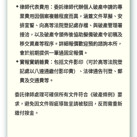
律師代表費用：委託律師代辦個人破產申請的專
業費用因個案複雜程度而異，涵蓋文件草擬、安
排宣誓、向高等法院登記處存檔、與破產管理署
接洽，以及破產令頒佈後協助擬備破產令初稿及
移交資產等程序。詳細報價歡迎預約諮詢本所，
會於前期提供一筆過固定報價。
實報實銷雜費：包括文件影印（可於高等法院登
記處以八達通繳付影印費）、法律通告刊登、郵
費及交通費等。
委託律師處理可確保所有文件符合《破產條例》要
求，避免因文件瑕疵導致呈請被駁回，反而需重新
繳付按金。