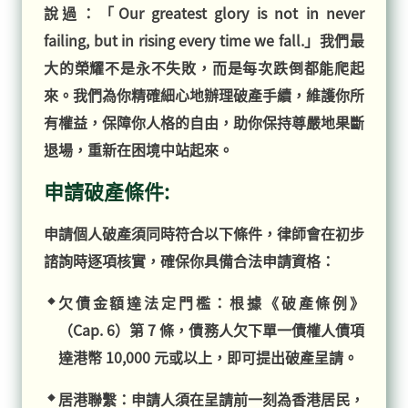
說過：「Our greatest glory is not in never
failing, but in rising every time we fall.」我們最
大的榮耀不是永不失敗，而是每次跌倒都能爬起
來。我們為你精確細心地辦理破產手續，維護你所
有權益，保障你人格的自由，助你保持尊嚴地果斷
退場，重新在困境中站起來。
申請破產條件:
申請個人破產須同時符合以下條件，律師會在初步
諮詢時逐項核實，確保你具備合法申請資格：
欠債金額達法定門檻：根據《破產條例》
（Cap. 6）第 7 條，債務人欠下單一債權人債項
達港幣 10,000 元或以上，即可提出破產呈請。
居港聯繫：申請人須在呈請前一刻為香港居民，