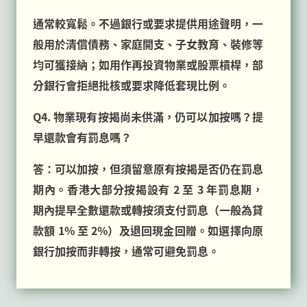
通常較寬鬆。不過銀行或要求提供用途聲明，一
般用於清償債務、家庭開支、子女教育、裝修等
均可獲接納；如用作再投資物業或股票槓桿，部
分銀行會拒絕批核或要求降低套現比例。
Q4. 物業現有按揭尚未供滿，仍可以加按嗎？提
早還款會有罰息嗎？
答：可以加按，但須留意原有按揭是否仍在罰息
期內。香港大部分按揭設有 2 至 3 年罰息期，
期內提早全數還款或轉按須支付罰息（一般為貸
款額 1% 至 2%）及退回現金回贈。如選擇向原
銀行加按而非轉按，通常可避免罰息。