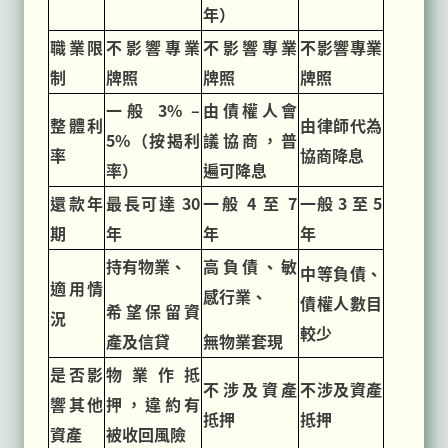
年）
職業限
不影響專業
不影響專業
不影響專業
制
牌照
牌照
牌照
一般 3% –
由債權人會
整體利
由律師代為
5%（按揭利
議協商，普
率
協商降息
率）
遍可降息
還款年
最長可達 30
一般 4 至 7
一般 3 至 5
期
年
年
年
持有物業、
高負債、敏
中等負債、
適用情
感行業、
債權人數目
希望保留資
況
較少
產及信貸
無物業套現
是否影
物業作抵
不涉及資產
不涉及資產
響其他
押，違約有
抵押
抵押
資產
被收回風險