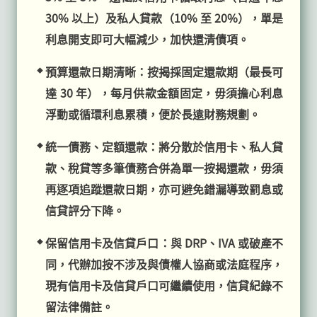
30% 以上）及私人貸款（10% 至 20%），單是
利息開支即可大幅減少，加快還清債項。
預算還款日期清晰：按揭採固定還款期（最長可
達 30 年），每月供款金額固定，毋須擔心利息
浮動或循環利息累積，便於長遠財務規劃。
統一債務、定額還款：將分散於信用卡、私人貸
款、稅貸等多筆債務合併為單一按揭還款，毋須
再逐項追蹤還款日期，亦可避免錯漏導致罰息或
信貸評分下降。
保留信用卡及信貸戶口：與 DRP、IVA 或破產不
同，代辦加按不涉及與債權人協商或法庭程序，
現有信用卡及信貸戶口可繼續使用，信貸紀錄不
留法律備註。