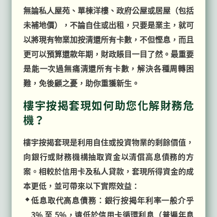
無論私人屋苑、單棟洋樓、政府公屋或居屋（包括
未補地價），不論自住或出租，只要是業主，就可
以將現有物業加按清還所有卡數，不但慳息，而且
更可以預算還款年期，財政賬目一目了然。最重要
是能一次過無痛清還所有卡數，解決各種周轉困
難，免後顧之憂，助你重獲新生。
樓宇按揭套現如何助您化解財務危
機？
樓宇按揭套現是利用自住或投資物業的剩餘價值，
向銀行或財務機構抽取資金以清償高息債務的方
案。相較於信用卡及私人貸款，套現所得資金的成
本更低，並可帶來以下實際效益：
低息取代高息債務：銀行按揭年利率一般介乎
3% 至 5%，遠低於信用卡循環利息（普遍年息