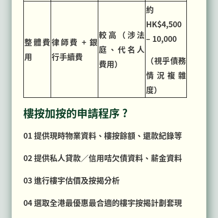
約
HK$4,500
較高（涉法
– 10,000
整體費
律師費 + 銀
庭、代名人
用
行手續費
（視乎債務
費用）
情況複雜
度）
樓按加按的申請程序 ?
01 提供現時物業資料、樓按餘額、還款紀錄等
02 提供私人貸款／信用咭欠債資料、薪金資料
03 進行樓宇估價及按揭分析
04 選取全港最優惠最合適的樓宇按揭計劃套現