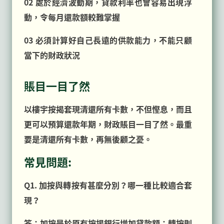
02 處於經濟波動期，貸款利率也會容易出現浮
動，令每月還款額較難掌握
03 必須計算好自己長遠的供款能力，不能只顧
當下的財政狀況
賬目一目了然
以樓宇按揭套現清還所有卡數，不但慳息，而且
更可以預算還款年期，財政賬目一目了然。最重
要是清還所有卡數，再無後顧之憂。
常見問題:
Q1. 加按與轉按有甚麼分別？哪一種比較適合套
現？
答：加按是於原有按揭銀行增加貸款額；轉按則