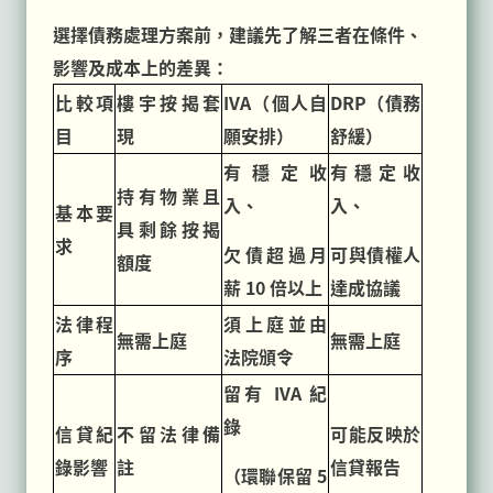
選擇債務處理方案前，建議先了解三者在條件、
影響及成本上的差異：
比較項
樓宇按揭套
IVA（個人自
DRP（債務
目
現
願安排）
舒緩）
有穩定收
有穩定收
持有物業且
入、
入、
基本要
具剩餘按揭
求
欠債超過月
可與債權人
額度
薪 10 倍以上
達成協議
法律程
須上庭並由
無需上庭
無需上庭
序
法院頒令
留有 IVA 紀
錄
信貸紀
不留法律備
可能反映於
錄影響
註
信貸報告
（環聯保留 5