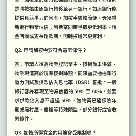
是將按揭由原銀行轉移至另一銀行。如原銀行能
提供具競爭力的息率，加按手續較簡便、毋須重
新進行物業估價；若希望同時爭取更低利率、現
金回贈或更長還款期，則轉按通常更有利。
Q2. 申請加按需要符合甚麼條件？
答：申請人須為物業登記業主、按揭尚未供滿、
物業現值高於現有按揭餘額。同時需要通過銀行
壓力測試及供款佔入息比率（DSR）審批。一般
銀行容許套現至物業估值的 50% 至 60%，並要
求供款佔入息不超過 50%。如物業已過保險年
期或屬村屋、唐樓等特殊類型，部分銀行或會收
緊條件。
Q3. 加按所得資金的用途會受限制嗎？